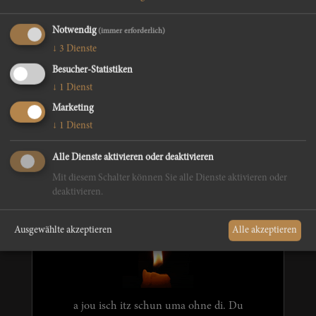
Notwendig
(immer erforderlich)
↓
3
Dienste
Besucher-Statistiken
Wio vomissn di, ruhe in Gottes Hand
↓
1
Dienst
Marketing
↓
1
Dienst
Alle Dienste aktivieren oder deaktivieren
Edith
Mit diesem Schalter können Sie alle Dienste aktivieren oder
deaktivieren.
Ausgewählte akzeptieren
Alle akzeptieren
a jou isch itz schun uma ohne di. Du