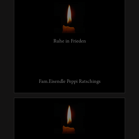
Ruhe in Frieden
Fam.Eisendle Peppi Ratschings