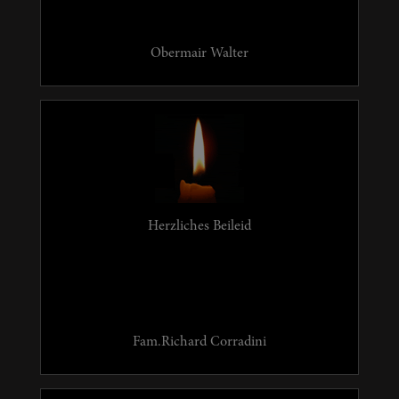
Obermair Walter
Herzliches Beileid
Fam.Richard Corradini