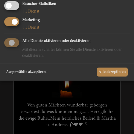
Besucher-Statistiken
Herzliche Anteilnahme
↓
1
Dienst
Marketing
↓
1
Dienst
Alle Dienste aktivieren oder deaktivieren
Franz Künig mit Familie
Mit diesem Schalter können Sie alle Dienste aktivieren oder
deaktivieren.
Ausgewählte akzeptieren
Alle akzeptieren
Von guten Mächten wunderbar geborgen
erwartest du was kommen mag...... Herr gib ihr
die ewige Ruhe..Mein herzliches Beileid lb Martha
u. Andreas 🥀🖤🖤🥀