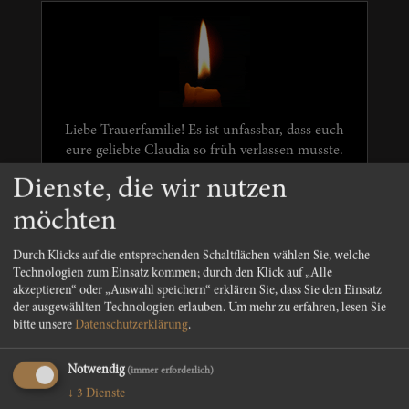
Liebe Trauerfamilie! Es ist unfassbar, dass euch
eure geliebte Claudia so früh verlassen musste.
Wir möchten euch unser aufrichtiges Beileid
Dienste, die wir nutzen
ausdrücken. Fam. Dolar Kufstein
möchten
Edith Schwingshackl-Dolar
Durch Klicks auf die entsprechenden Schaltflächen wählen Sie, welche
Technologien zum Einsatz kommen; durch den Klick auf „Alle
akzeptieren“ oder „Auswahl speichern“ erklären Sie, dass Sie den Einsatz
der ausgewählten Technologien erlauben.
Um mehr zu erfahren, lesen Sie
bitte unsere
Datenschutzerklärung
.
Notwendig
(immer erforderlich)
↓
3
Dienste