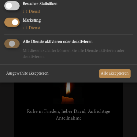
Besucher-Statistiken
↓
1
Dienst
Ruhe sanft in Gottes Hand. Pfioti David
Marketing
↓
1
Dienst
Alle Dienste aktivieren oder deaktivieren
Mit diesem Schalter können Sie alle Dienste aktivieren oder
Fam.Brugger Felix
deaktivieren.
Ausgewählte akzeptieren
Alle akzeptieren
Ruhe in Frieden, lieber David, Aufrichtige
Anteilnahme